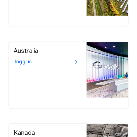
Australia
Inggris
Kanada