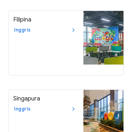
Filipina
Inggris
Singapura
Inggris