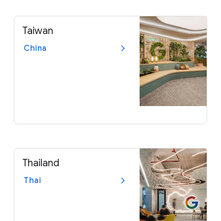
Taiwan
China
Thailand
Thai