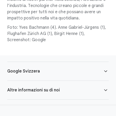
l’industria. Tecnologie che creano piccole e grandi
prospettive per tutti noi e che possano avere un
impatto positivo nella vita quotidiana.
Foto: Yves Bachmann (4). Anne Gabriel-Jürgens (1),
Flughafen Zürich AG (1), Birgit Henne (1),
Screenshot: Google
F
o
Google Svizzera
o
t
e
Impronta
Altre informazioni su di noi
r
l
Brand Resource Center
i
Diritti umani
n