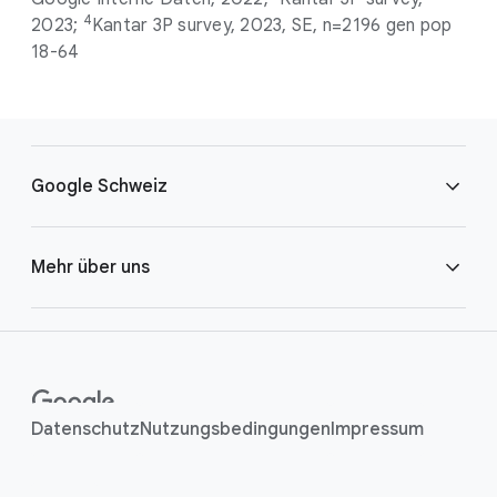
4
2023;
Kantar 3P survey, 2023, SE, n=2196 gen pop
18-64
F
o
Google Schweiz
o
t
e
Brand Resource Center
Mehr über uns
r
l
Karriere
i
Google.org
n
k
Kontakt
Human Rights
Datenschutz
Nutzungsbedingungen
Impressum
s
Hilfe
Sicherheitscenter