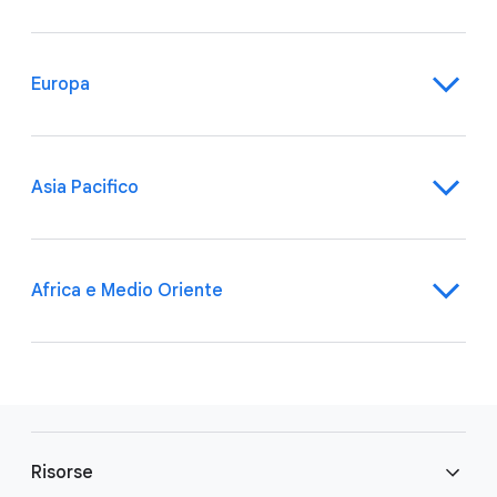
Europa
Asia Pacifico
Africa e Medio Oriente
F
o
Risorse
o