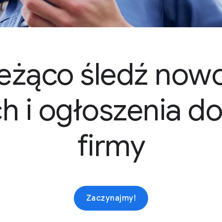
eżąco śledź now
h i ogłoszenia d
firmy
Zaczynajmy!