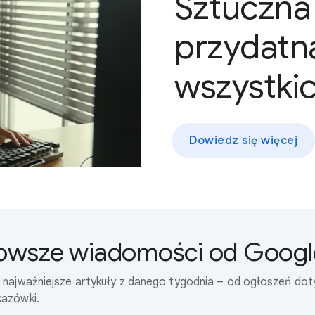
Sztuczna 
przydatn
wszystki
Dowiedz się więcej
nowsze wiadomości od Googl
ć najważniejsze artykuły z danego tygodnia – od ogłoszeń do
kazówki.