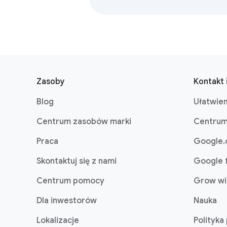
F
o
Zasoby
Kontakt 
o
Blog
Ułatwien
t
e
Centrum zasobów marki
Centrum
r
Praca
Google.
l
i
Skontaktuj się z nami
Google 
n
Centrum pomocy
Grow wi
k
s
Dla inwestorów
Nauka
Lokalizacje
Polityka