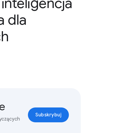
inteligencja
a dla
ch
e
Subskrybuj
tyczących